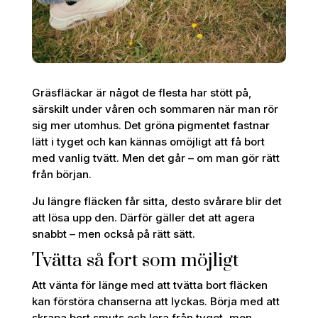
Gräsfläckar är något de flesta har stött på,
särskilt under våren och sommaren när man rör
sig mer utomhus. Det gröna pigmentet fastnar
lätt i tyget och kan kännas omöjligt att få bort
med vanlig tvätt. Men det går – om man gör rätt
från början.
Ju längre fläcken får sitta, desto svårare blir det
att lösa upp den. Därför gäller det att agera
snabbt – men också på rätt sätt.
Tvätta så fort som möjligt
Att vänta för länge med att tvätta bort fläcken
kan förstöra chanserna att lyckas. Börja med att
skrapa bort smuts och lera från tyget, men