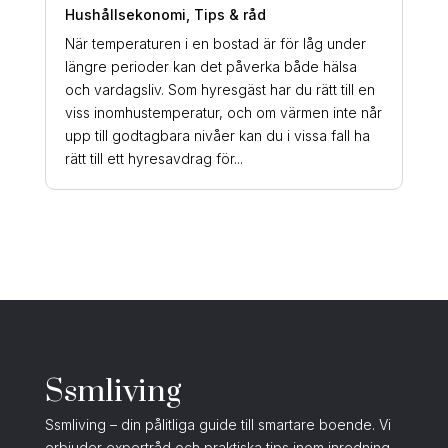
Hushållsekonomi
,
Tips & råd
När temperaturen i en bostad är för låg under
längre perioder kan det påverka både hälsa
och vardagsliv. Som hyresgäst har du rätt till en
viss inomhustemperatur, och om värmen inte når
upp till godtagbara nivåer kan du i vissa fall ha
rätt till ett hyresavdrag för...
Ssmliving
Ssmliving – din pålitliga guide till smartare boende. Vi
erbjuder expertråd och praktiska tips inom inredning,