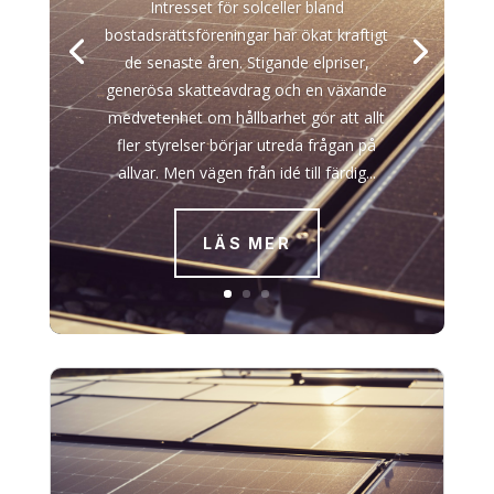
Intresset för solceller bland
bostadsrättsföreningar har ökat kraftigt
de senaste åren. Stigande elpriser,
generösa skatteavdrag och en växande
medvetenhet om hållbarhet gör att allt
fler styrelser börjar utreda frågan på
allvar. Men vägen från idé till färdig...
LÄS MER