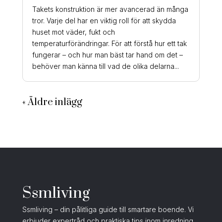
Takets konstruktion är mer avancerad än många
tror. Varje del har en viktig roll för att skydda
huset mot väder, fukt och
temperaturförändringar. För att förstå hur ett tak
fungerar – och hur man bäst tar hand om det –
behöver man känna till vad de olika delarna...
« Äldre inlägg
Ssmliving
Ssmliving – din pålitliga guide till smartare boende. Vi
erbjuder expertråd och praktiska tips inom inredning,