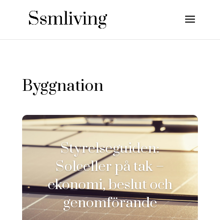
Byggnation
Styrelseguiden:
Solceller på tak –
ekonomi, beslut och
genomförande