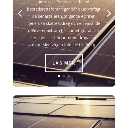
Intresset för solceller bland
bostadsrättsföreningar har ökat kraftigt
de senaste åren. Stigande elpriser,
generösa skatteavdrag och en växande
medvetenhet om hållbarhet gör att allt
fler styrelser börjar utreda frågan på
allvar. Men vägen från idé till färdig...
LÄS MER