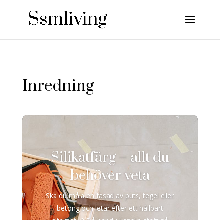
Inredning
Silikatfärg – allt du
behöver veta
Ska du måla en fasad av puts, tegel eller
betong och letar efter ett hållbart