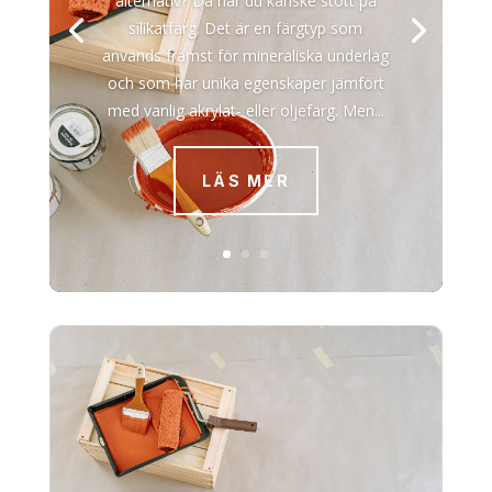
alternativ? Då har du kanske stött på
silikatfärg. Det är en färgtyp som
används främst för mineraliska underlag
och som har unika egenskaper jämfört
med vanlig akrylat- eller oljefärg. Men...
LÄS MER