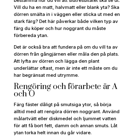
bestämma hur du vill att slutresultatet ska se ut.
Vill du ha en matt, halvmatt eller blank yta? Ska
dörren smälta in i väggen eller sticka ut med en
stark färg? Det här påverkar både vilken typ av
färg du köper och hur noggrant du måste
förbereda ytan.
Det är också bra att fundera på om du vill ta av
dörren från gångjärnen eller måla den på plats.
Att lyfta av dörren och lägga den plant
underlättar oftast, men är inte ett måste om du
har begränsat med utrymme.
Rengöring och förarbete är A
och O
Färg fäster dåligt på smutsiga ytor, så börja
alltid med att rengöra dörren noggrant. Använd
målartvätt eller diskmedel och ljummet vatten
för att få bort fett, damm och annan smuts. Låt
ytan torka helt innan du går vidare.