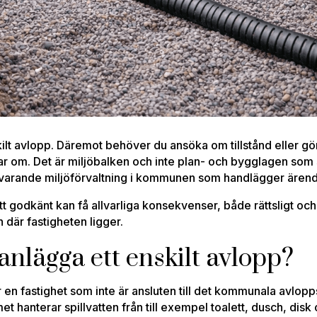
skilt avlopp. Däremot behöver du ansöka om tillstånd eller 
ar om. Det är miljöbalken och inte plan- och bygglagen som s
otsvarande miljöförvaltning i kommunen som handlägger ären
fått godkänt kan få allvarliga konsekvenser, både rättsligt och
där fastigheten ligger.
anlägga ett enskilt avlopp?
r en fastighet som inte är ansluten till det kommunala avlop
 hanterar spillvatten från till exempel toalett, dusch, disk o