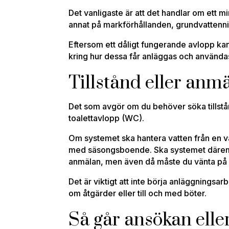
Det vanligaste är att det handlar om ett mi
annat på markförhållanden, grundvattennivå
Eftersom ett dåligt fungerande avlopp kan 
kring hur dessa får anläggas och använda
Tillstånd eller anm
Det som avgör om du behöver söka tillstå
toalettavlopp (WC).
Om systemet ska hantera vatten från en vat
med säsongsboende. Ska systemet däremot 
anmälan, men även då måste du vänta på et
Det är viktigt att inte börja anläggningsa
om åtgärder eller till och med böter.
Så går ansökan elle