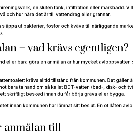
nireningsverk, en sluten tank, infiltration eller markbädd. V
 och hur nära det är till vattendrag eller grannar.
släppa ut bakterier, fosfor och kväve till närliggande marker
s.
älan – vad krävs egentligen?
nd eller bara göra en anmälan är hur mycket avloppsvatten 
tentoalett krävs alltid tillstånd från kommunen. Det gäller ä
bara ta hand om så kallat BDT-vatten (bad-, disk- och tvä
t skriftligt besked innan du får börja gräva eller bygga.
rbetet innan kommunen har lämnat sitt beslut. En otillåten av
r anmälan till