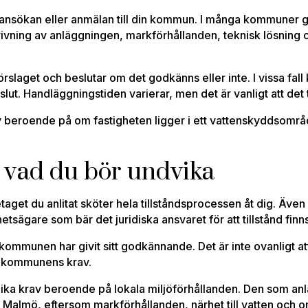
ansökan eller anmälan till din kommun. I många kommuner görs
rivning av anläggningen, markförhållanden, teknisk lösning o
aget och beslutar om det godkänns eller inte. I vissa fall 
lut. Handläggningstiden varierar, men det är vanligt att det 
 beroende på om fastigheten ligger i ett vattenskyddsområd
 vad du bör undvika
retaget du anlitat sköter hela tillståndsprocessen åt dig. Även
etsägare som bär det juridiska ansvaret för att tillstånd finn
 kommunen har givit sitt godkännande. Det är inte ovanligt at
er kommunens krav.
lika krav beroende på lokala miljöförhållanden. Den som an
i Malmö, eftersom markförhållanden, närhet till vatten och om