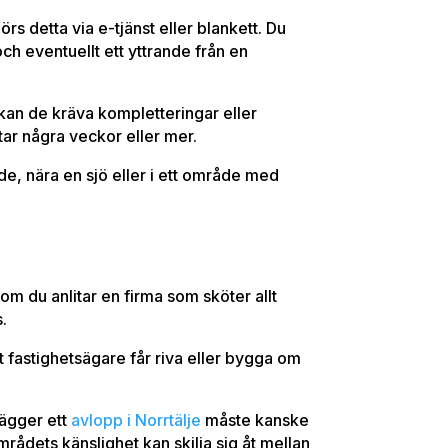
 detta via e-tjänst eller blankett. Du
ch eventuellt ett yttrande från en
kan de kräva kompletteringar eller
tar några veckor eller mer.
e, nära en sjö eller i ett område med
 om du anlitar en firma som sköter allt
s.
t fastighetsägare får riva eller bygga om
lägger ett
avlopp i Norrtälje
måste kanske
rådets känslighet kan skilja sig åt mellan