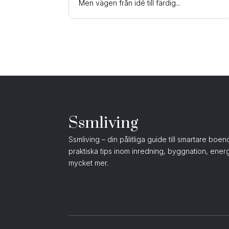
Men vägen från idé till färdig...
Ssmliving
Ssmliving – din pålitliga guide till smartare boe
praktiska tips inom inredning, byggnation, ener
mycket mer.