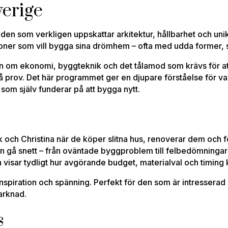
verige
 den som verkligen uppskattar arkitektur, hållbarhet och u
ersoner som vill bygga sina drömhem – ofta med udda former, 
en om ekonomi, byggteknik och det tålamod som krävs för att
å prov. Det här programmet ger en djupare förståelse för va
 som själv funderar på att bygga nytt.
ek och Christina när de köper slitna hus, renoverar dem och f
an gå snett – från oväntade byggproblem till felbedömning
ch visar tydligt hur avgörande budget, materialval och timing 
inspiration och spänning. Perfekt för den som är intressera
marknad.
s