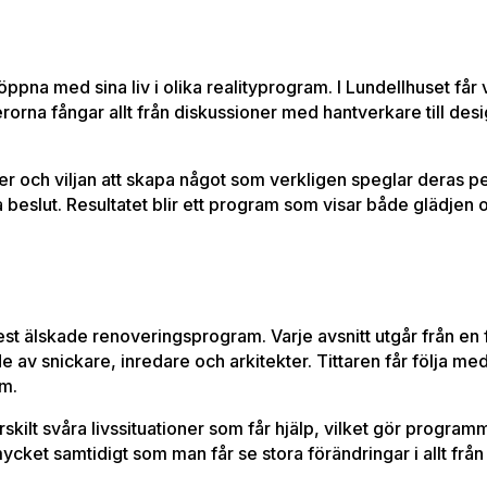
na med sina liv i olika realityprogram. I Lundellhuset får vi f
erorna fångar allt från diskussioner med hantverkare till d
er och viljan att skapa något som verkligen speglar deras p
beslut. Resultatet blir ett program som visar både glädjen o
est älskade renoveringsprogram. Varje avsnitt utgår från en 
 av snickare, inredare och arkitekter. Tittaren får följa med 
um.
särskilt svåra livssituationer som får hjälp, vilket gör prog
mycket samtidigt som man får se stora förändringar i allt från