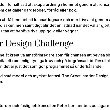
den för sitt sätt att skapa ordning i hemmet genom att rensa
om det gäller garderober, förråd eller kök.
m att få hemmet att kännas lugnare och mer trivsamt genom
ed saker, men samtidigt blir det en lättnad när det väl är gjo
m, utan att behöva riva upp golv eller väggar.
or Design Challenge
me åt kreativa amatörinredare som får chansen att bevisa sin
la ett rum enligt tydliga krav och på begränsad tid. Resulta
n det är just det som gör programmet så underhållande.
d små medel och mycket fantasi. The Great Interior Design C
n.
order och fastighetskonsulten Peter Lorimer bostadsägare a