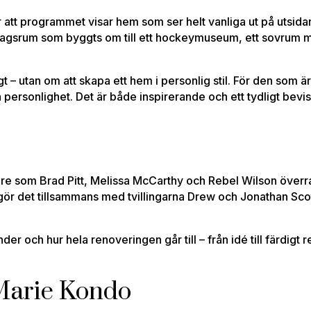
är att programmet visar hem som ser helt vanliga ut på uts
ardagsrum som byggts om till ett hockeymuseum, ett sovrum 
t – utan om att skapa ett hem i personlig stil. För den som ä
h personlighet. Det är både inspirerande och ett tydligt bevi
lare som Brad Pitt, Melissa McCarthy och Rebel Wilson över
ör det tillsammans med tvillingarna Drew och Jonathan Sco
och hur hela renoveringen går till – från idé till färdigt re
 Marie Kondo