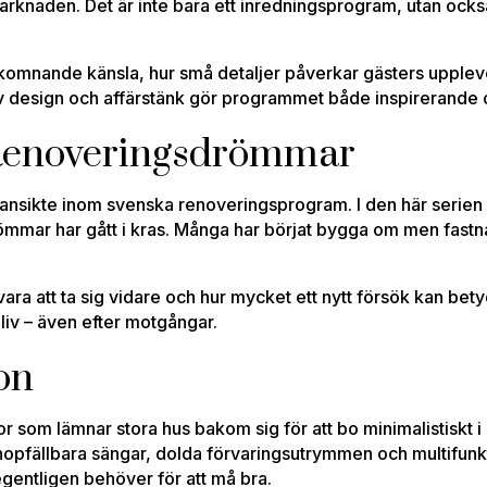
marknaden. Det är inte bara ett inredningsprogram, utan också
lkomnande känsla, hur små detaljer påverkar gästers upplev
v design och affärstänk gör programmet både inspirerande 
: Renoveringsdrömmar
 ansikte inom svenska renoveringsprogram. I den här serien 
drömmar har gått i kras. Många har börjat bygga om men fastna
ara att ta sig vidare och hur mycket ett nytt försök kan bet
 liv – även efter motgångar.
on
r som lämnar stora hus bakom sig för att bo minimalistiskt i
pfällbara sängar, dolda förvaringsutrymmen och multifunkt
egentligen behöver för att må bra.