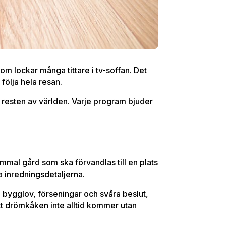
som lockar många tittare i tv-soffan. Det
 följa hela resan.
 resten av världen. Varje program bjuder
ammal gård som ska förvandlas till en plats
ta inredningsdetaljerna.
ng bygglov, förseningar och svåra beslut,
tt drömkåken inte alltid kommer utan