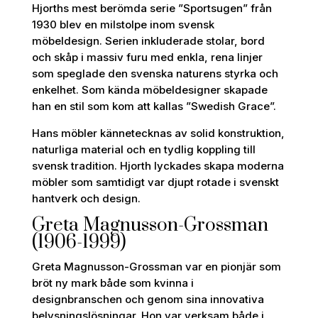
Hjorths mest berömda serie ”Sportsugen” från
1930 blev en milstolpe inom svensk
möbeldesign. Serien inkluderade stolar, bord
och skåp i massiv furu med enkla, rena linjer
som speglade den svenska naturens styrka och
enkelhet. Som kända möbeldesigner skapade
han en stil som kom att kallas ”Swedish Grace”.
Hans möbler kännetecknas av solid konstruktion,
naturliga material och en tydlig koppling till
svensk tradition. Hjorth lyckades skapa moderna
möbler som samtidigt var djupt rotade i svenskt
hantverk och design.
Greta Magnusson-Grossman
(1906-1999)
Greta Magnusson-Grossman var en pionjär som
bröt ny mark både som kvinna i
designbranschen och genom sina innovativa
belysningslösningar. Hon var verksam både i