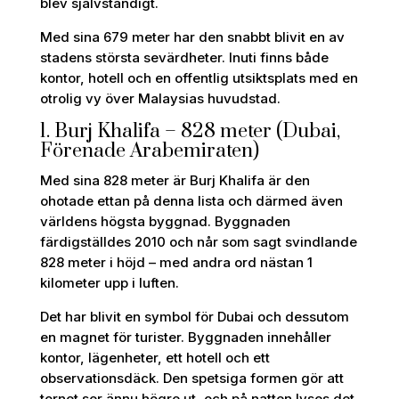
blev självständigt.
Med sina 679 meter har den snabbt blivit en av
stadens största sevärdheter. Inuti finns både
kontor, hotell och en offentlig utsiktsplats med en
otrolig vy över Malaysias huvudstad.
1. Burj Khalifa – 828 meter (Dubai,
Förenade Arabemiraten)
Med sina 828 meter är Burj Khalifa är den
ohotade ettan på denna lista och därmed även
världens högsta byggnad. Byggnaden
färdigställdes 2010 och når som sagt svindlande
828 meter i höjd – med andra ord nästan 1
kilometer upp i luften.
Det har blivit en symbol för Dubai och dessutom
en magnet för turister. Byggnaden innehåller
kontor, lägenheter, ett hotell och ett
observationsdäck. Den spetsiga formen gör att
tornet ser ännu högre ut, och på natten lyses det