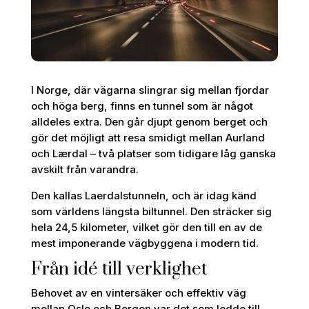
I Norge, där vägarna slingrar sig mellan fjordar
och höga berg, finns en tunnel som är något
alldeles extra. Den går djupt genom berget och
gör det möjligt att resa smidigt mellan Aurland
och Lærdal – två platser som tidigare låg ganska
avskilt från varandra.
Den kallas Laerdalstunneln, och är idag känd
som världens längsta biltunnel. Den sträcker sig
hela 24,5 kilometer, vilket gör den till en av de
mest imponerande vägbyggena i modern tid.
Från idé till verklighet
Behovet av en vintersäker och effektiv väg
mellan Oslo och Bergen var det som ledde till