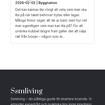
2026-02-02
|
Byggnation
Det kan kännas lite rörigt att veta vem man ska
lita på när taket behöver bytas eller lagas.
Många firmor säger att de är bäst, men hur vet
man egentligen vem man kan lita på? För att
undvika trubbel längre fram gäller det att välja
rätt från början – någon som är...
Ssmliving
Ssmliving – din pålitliga guide till smartare boende. Vi
erbjuder expertråd och praktiska tips inom inredning,