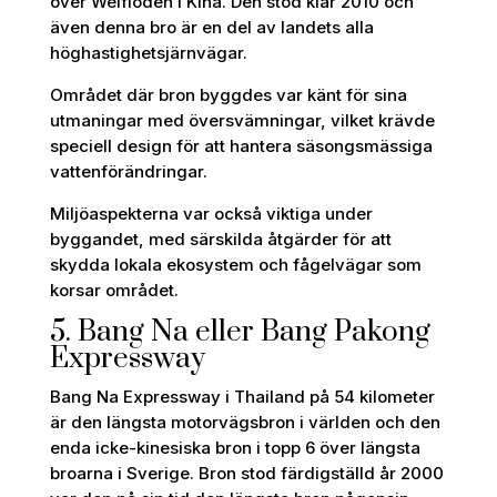
över Weifloden i Kina. Den stod klar 2010 och
även denna bro är en del av landets alla
höghastighetsjärnvägar.
Området där bron byggdes var känt för sina
utmaningar med översvämningar, vilket krävde
speciell design för att hantera säsongsmässiga
vattenförändringar.
Miljöaspekterna var också viktiga under
byggandet, med särskilda åtgärder för att
skydda lokala ekosystem och fågelvägar som
korsar området.
5. Bang Na eller Bang Pakong
Expressway
Bang Na Expressway i Thailand på 54 kilometer
är den längsta motorvägsbron i världen och den
enda icke-kinesiska bron i topp 6 över längsta
broarna i Sverige. Bron stod färdigställd år 2000