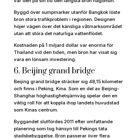
var den på sin tid den längsta bron någonsin.
Byggd över sumpmarker utanför Bangkok löste
bron stora trafikproblem i regionen. Designen
höjer vägen över det känsliga våtmarksområdet
utan att störa det naturliga vattenflödet.
Kostnaden på 1 miljard dollar var enorma för
Thailand vid den tiden, men bron har visat sig
vara en lönsam investering.
6. Beijing grand bridge
Beijing grand bridge sträcker sig 48,15 kilometer
och finns i Peking, Kina. Som en del av Beijing-
Shanghai höghastighetsjärnväg spelar den en
viktig roll för att koppla ihop landets huvudstad
som Kinas centrum.
Byggandet slutfördes 2011 efter omfattande
planering som tog hänsyn till Pekings täta
stadsbebyggelse. Bron passerar över flera